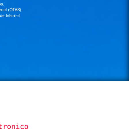
os.
ernet (OTAS)
de Internet
tronico