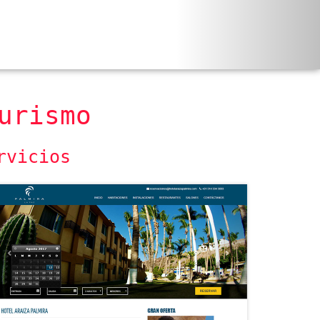
urismo
rvicios