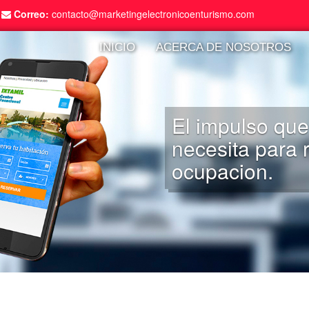
·
Correo:
contacto@marketingelectronicoenturismo.com
INICIO
ACERCA DE NOSOTROS
Administramos
sitios especial
comercializaci