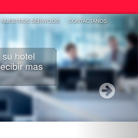
NUESTROS SERVICIOS
CONTACTANOS
 y operamos
izados en la
on hotelera