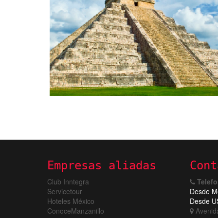
Empresas aliadas
Cont
Club Inntegra
Telef
Servicetour
Desde Me
Hoteles México
Desde US
ConoceManzanillo
Avenida