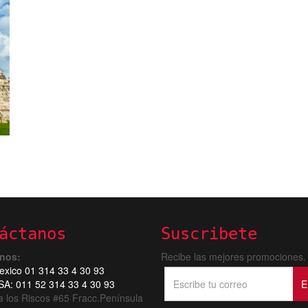
áctanos
Suscribete
onos:
Recibe las mejores promociones.
xico 01 314 33 4 30 93
A: 011 52 314 33 4 30 93
E
 los Riscos #65 Fracc.Península