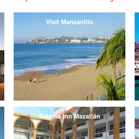
Visit Manzanillo
Solama Inn Mazatlán